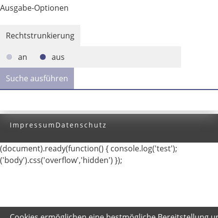
Ausgabe-Optionen
Rechtstrunkierung
an
aus
Impressum
Datenschutz
(document).ready(function() { console.log('test');
('body').css('overflow','hidden') });
Cookies ermöglichen eine bestmögliche Bereitstellung u