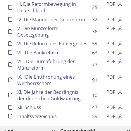
III. Die Reformbewegung in
PDF
25
Deutschland
IV. Die Männer der Geldreform
32
PDF
V. Die Münzreform-
PDF
36
Gesetzgebung
VI. Die Reform des Papiergeldes
59
PDF
VII. Die Bankreform
63
PDF
VIII. Die Durchführung der
PDF
77
Münzreform
IX. "Die Entthronung eines
PDF
91
Weltherrschers"
XI. Die Jahre der Bedrängnis
PDF
110
der deutschen Goldwährung
XII. Schluss
147
PDF
Inhaltsverzeichnis
159
PDF