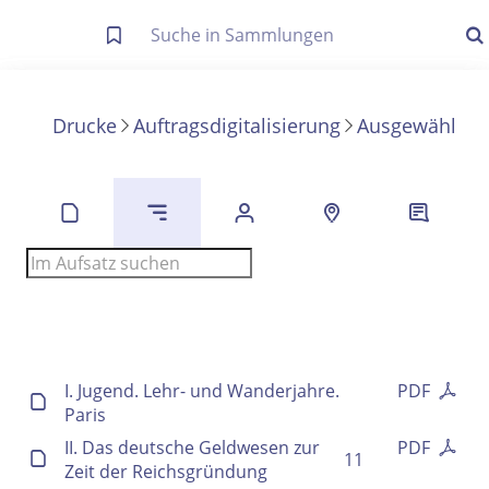
Letzte Trefferliste
Info zu Suchanfragen
Drucke
Auftragsdigitalisierung
Ausgewählte 
Die letzte Trefferliste besteht aus Ihrer letzten Suche, samt
Filter- und Sucheinstellungen.
Suche in Metadaten
Anzeigen
Zuletzt gesucht
Noch keine Suchworte
I. Jugend. Lehr- und Wanderjahre.
PDF
Paris
II. Das deutsche Geldwesen zur
PDF
11
Zeit der Reichsgründung