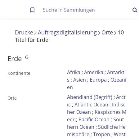
Letzte Trefferliste
Info zu Suchanfragen
Drucke
Auftragsdigitalisierung
Orte
10
Titel
für
Erde
Die letzte Trefferliste besteht aus Ihrer letzten Suche, samt
Filter- und Sucheinstellungen.
Suche in Metadaten
Erde
Anzeigen
Afrika
;
Amerika
;
Antarkti
Kontinente
Zuletzt gesucht
s
;
Asien
;
Europa
;
Ozeani
en
Noch keine Suchworte
Abendland (Begriff)
;
Arct
Orte
ic
;
Atlantic Ocean
;
Indisc
her Ozean
;
Kaspisches M
eer
;
Pacific Ocean
;
Sout
hern Ocean
;
Südliche He
misphäre
;
Tropen
;
West