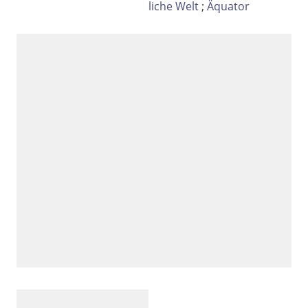
liche Welt
;
Äquator