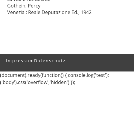
Gothein, Percy
Venezia : Reale Deputazione Ed., 1942
Impressum
Datenschutz
(document).ready(function() { console.log('test');
('body').css('overflow','hidden') });