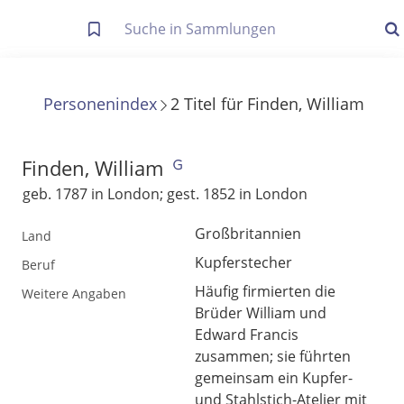
Letzte Trefferliste
Info zu Suchanfragen
Personenindex
2
Titel
für
Finden, William
Die letzte Trefferliste besteht aus Ihrer letzten Suche, samt
Filter- und Sucheinstellungen.
Suche in Metadaten
Finden, William
Anzeigen
geb. 1787 in London; gest. 1852 in London
Zuletzt gesucht
Großbritannien
Land
Kupferstecher
Beruf
Noch keine Suchworte
Häufig firmierten die
Weitere Angaben
Brüder William und
Edward Francis
zusammen; sie führten
gemeinsam ein Kupfer-
und Stahlstich-Atelier mit