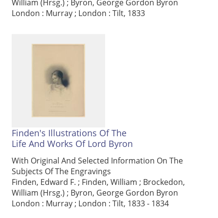
William (Hrsg.)
;
Byron, George Gordon Byron
London : Murray ; London : Tilt, 1833
Finden's Illustrations Of The
Life And Works Of Lord Byron
Volltext und Inhaltsverzeichnis
With Original And Selected Information On The
Subjects Of The Engravings
Suchbegriff
Finden, Edward F.
;
Finden, William
;
Brockedon,
William (Hrsg.)
;
Byron, George Gordon Byron
London : Murray ; London : Tilt, 1833 - 1834