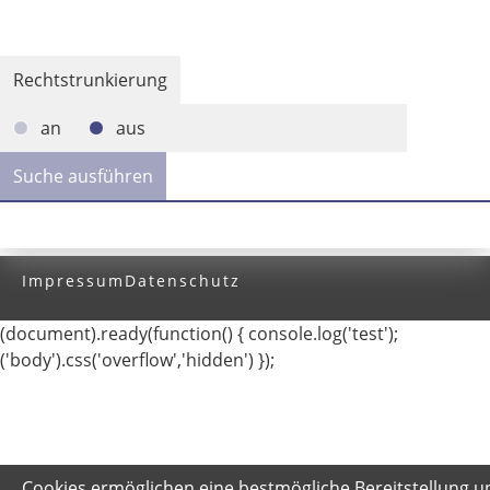
Ausgabe-Optionen
Rechtstrunkierung
an
aus
Impressum
Datenschutz
(document).ready(function() { console.log('test');
('body').css('overflow','hidden') });
Cookies ermöglichen eine bestmögliche Bereitstellung u