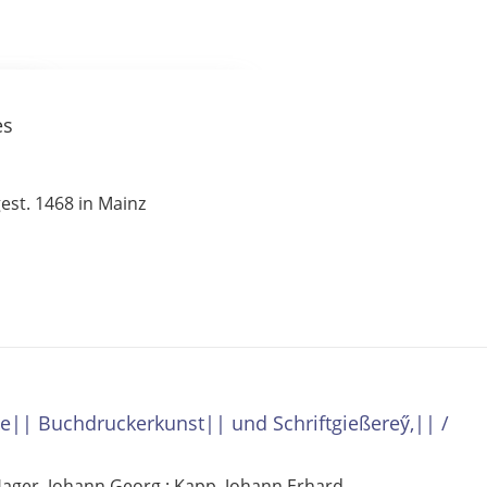
es
 Filter- und Sucheinstellungen.
gest. 1468 in Mainz
he|| Buchdruckerkunst|| und Schriftgießerey̋,||
/
ager, Johann Georg
;
Kapp, Johann Erhard