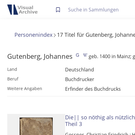
Letzte Trefferliste
Info zu Suchanfragen
Personenindex
17
Titel
für
Gutenberg, Johann
Die letzte Trefferliste besteht aus Ihrer letzten Suche, samt
Suche in Metadaten
Anzeigen
Gutenberg, Johannes
geb. 1400 in Mainz; 
Deutschland
Land
Zuletzt gesucht
Buchdrucker
Beruf
Noch keine Suchworte
Erfinder des Buchdrucks
Weitere Angaben
Die|| so nöthig als nützlic
Theil 3
Gessner, Christian Friedrich
;
H