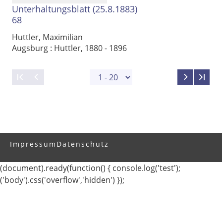
Unterhaltungsblatt (25.8.1883)
68
Huttler, Maximilian
Augsburg : Huttler, 1880 - 1896
Impressum
Datenschutz
(document).ready(function() { console.log('test');
('body').css('overflow','hidden') });