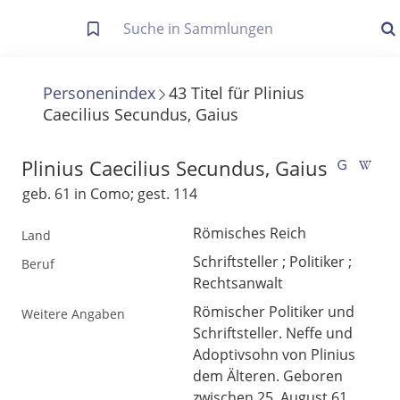
Letzte Trefferliste
Info zu Suchanfragen
Personenindex
43
Titel
für
Plinius
Caecilius Secundus, Gaius
Die letzte Trefferliste besteht aus Ihrer letzten Suche, samt
Filter- und Sucheinstellungen.
Suche in Metadaten
Plinius Caecilius Secundus, Gaius
Anzeigen
geb. 61 in Como; gest. 114
Zuletzt gesucht
Römisches Reich
Land
Schriftsteller ; Politiker ;
Noch keine Suchworte
Beruf
Rechtsanwalt
Römischer Politiker und
Weitere Angaben
Schriftsteller. Neffe und
Adoptivsohn von Plinius
dem Älteren. Geboren
zwischen 25. August 61