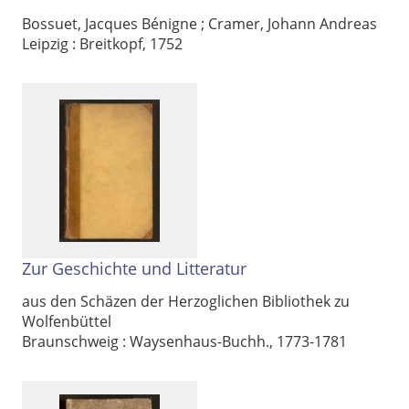
Theil 2 :
Jacob Benignus
Ausgabe-Optionen
Bossuet, Jacques Bénigne
;
Cramer, Johann Andreas
Bossuet, Bischofs von Meaux,
Leipzig : Breitkopf, 1752
Einleitung in die Geschichte
Rechtstrunkierung
der Welt, und der Religion
an
aus
Zur Geschichte und Litteratur
aus den Schäzen der Herzoglichen Bibliothek zu
Wolfenbüttel
Braunschweig : Waysenhaus-Buchh., 1773-1781