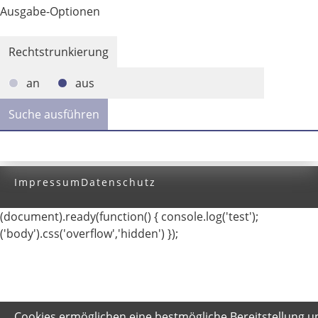
Ausgabe-Optionen
Rechtstrunkierung
an
aus
Impressum
Datenschutz
(document).ready(function() { console.log('test');
('body').css('overflow','hidden') });
Cookies ermöglichen eine bestmögliche Bereitstellung u