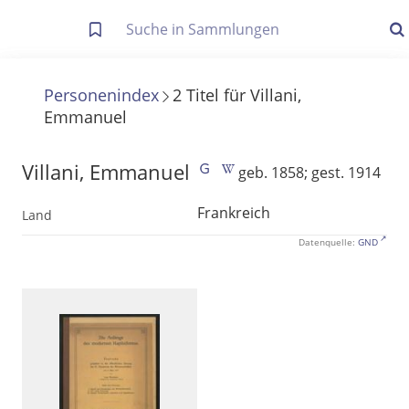
Letzte Trefferliste
Info zu Suchanfragen
Personenindex
2
Titel
für
Villani,
Emmanuel
Die letzte Trefferliste besteht aus Ihrer letzten Suche, samt
Filter- und Sucheinstellungen.
Suche in Metadaten
Villani, Emmanuel
geb. 1858; gest. 1914
Anzeigen
Frankreich
Land
Zuletzt gesucht
Datenquelle:
GND
Noch keine Suchworte