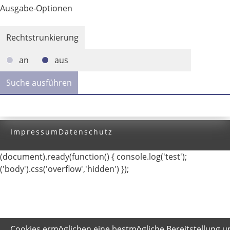
Ausgabe-Optionen
Rechtstrunkierung
an
aus
Impressum
Datenschutz
(document).ready(function() { console.log('test');
('body').css('overflow','hidden') });
Cookies ermöglichen eine bestmögliche Bereitstellung u