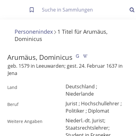
Letzte Trefferliste
Info zu Suchanfragen
Personenindex
1
Titel
für
Arumäus,
Dominicus
Die letzte Trefferliste besteht aus Ihrer letzten Suche, samt
Filter- und Sucheinstellungen.
Suche in Metadaten
Arumäus, Dominicus
Anzeigen
geb. 1579 in Leeuwarden; gest. 24. Februar 1637 in
Jena
Zuletzt gesucht
Deutschland ;
Land
Noch keine Suchworte
Niederlande
Jurist ; Hochschullehrer ;
Beruf
Politiker ; Diplomat
Niederl.-dt. Jurist;
Weitere Angaben
Staatsrechtslehrer;
Student in Franeker,