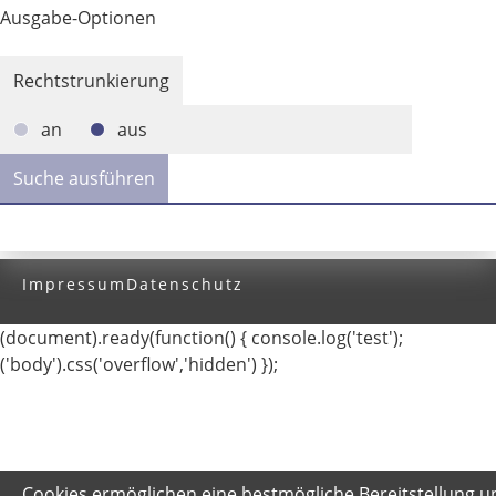
Ausgabe-Optionen
Rechtstrunkierung
an
aus
Impressum
Datenschutz
(document).ready(function() { console.log('test');
('body').css('overflow','hidden') });
Cookies ermöglichen eine bestmögliche Bereitstellung u