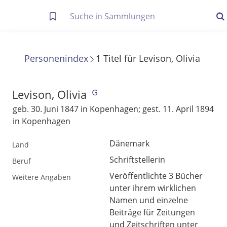
Letzte Trefferliste
Info zu Suchanfragen
Personenindex
1
Titel
für
Levison, Olivia
Die letzte Trefferliste besteht aus Ihrer letzten Suche, samt
Filter- und Sucheinstellungen.
Suche in Metadaten
Levison, Olivia
Anzeigen
geb. 30. Juni 1847 in Kopenhagen; gest. 11. April 1894
in Kopenhagen
Zuletzt gesucht
Dänemark
Land
Noch keine Suchworte
Schriftstellerin
Beruf
Veröffentlichte 3 Bücher
Weitere Angaben
unter ihrem wirklichen
Namen und einzelne
Beiträge für Zeitungen
und Zeitschriften unter