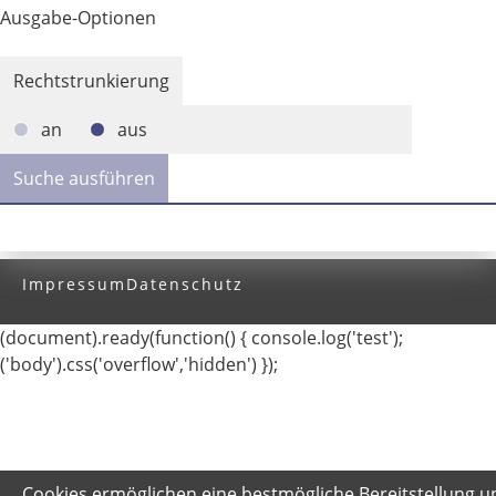
Ausgabe-Optionen
Rechtstrunkierung
an
aus
Impressum
Datenschutz
(document).ready(function() { console.log('test');
('body').css('overflow','hidden') });
Cookies ermöglichen eine bestmögliche Bereitstellung u