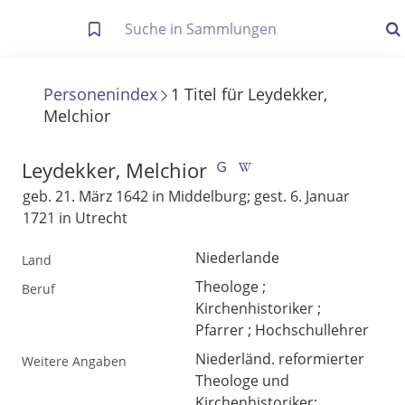
Letzte Trefferliste
Info zu Suchanfragen
Personenindex
1
Titel
für
Leydekker,
Melchior
Die letzte Trefferliste besteht aus Ihrer letzten Suche, samt
Filter- und Sucheinstellungen.
Suche in Metadaten
Leydekker, Melchior
Anzeigen
geb. 21. März 1642 in Middelburg; gest. 6. Januar
1721 in Utrecht
Zuletzt gesucht
Niederlande
Land
Noch keine Suchworte
Theologe ;
Beruf
Kirchenhistoriker ;
Pfarrer ; Hochschullehrer
Niederländ. reformierter
Weitere Angaben
Theologe und
Kirchenhistoriker;