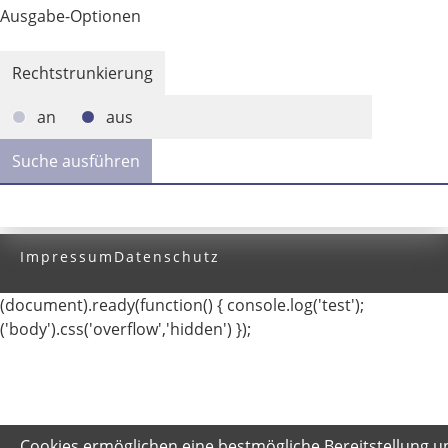
Ausgabe-Optionen
Rechtstrunkierung
an
aus
Impressum
Datenschutz
(document).ready(function() { console.log('test');
('body').css('overflow','hidden') });
Cookies ermöglichen eine bestmögliche Bereitstellung u