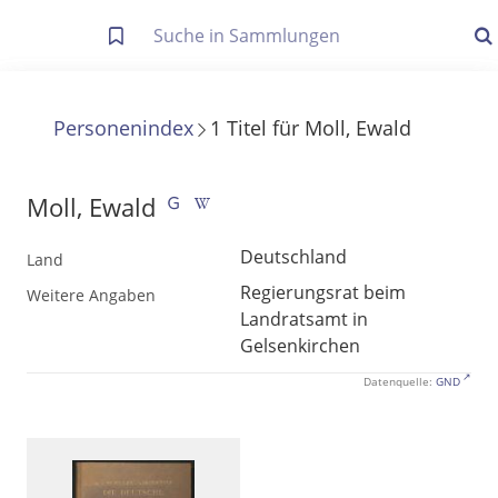
Letzte Trefferliste
Info zu Suchanfragen
Personenindex
1
Titel
für
Moll, Ewald
Die letzte Trefferliste besteht aus Ihrer letzten Suche, samt
Filter- und Sucheinstellungen.
Suche in Metadaten
Moll, Ewald
Anzeigen
Deutschland
Land
Zuletzt gesucht
Regierungsrat beim
Weitere Angaben
Landratsamt in
Noch keine Suchworte
Gelsenkirchen
Datenquelle:
GND