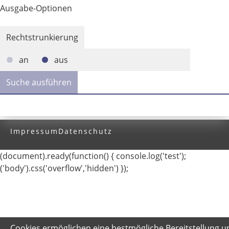
Ausgabe-Optionen
Rechtstrunkierung
an
aus
Impressum
Datenschutz
(document).ready(function() { console.log('test');
('body').css('overflow','hidden') });
Cookies ermöglichen eine bestmögliche Bereitstellung u