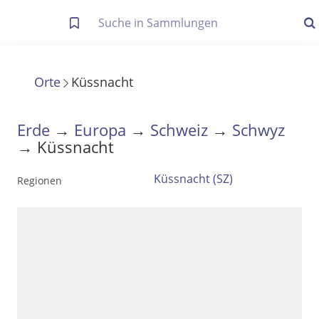
Letzte Trefferliste
Info zu Suchanfragen
Orte
Küssnacht
Die letzte Trefferliste besteht aus Ihrer letzten Suche, samt
Filter- und Sucheinstellungen.
Suche in Metadaten
Erde
→
Europa
→
Schweiz
→
Schwyz
Anzeigen
→ Küssnacht
Küssnacht (SZ)
Regionen
Zuletzt gesucht
Noch keine Suchworte