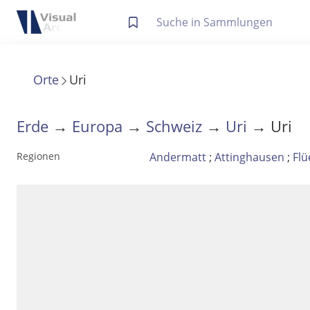
Letzte Trefferliste
Info zu Suchanfragen
Orte
Uri
Die letzte Trefferliste besteht aus Ihrer letzten Suche, samt
Suche in Metadaten
Anzeigen
Erde
→
Europa
→
Schweiz
→
Uri
→ Uri
Andermatt
;
Attinghausen
;
Flü
Regionen
Zuletzt gesucht
Noch keine Suchworte