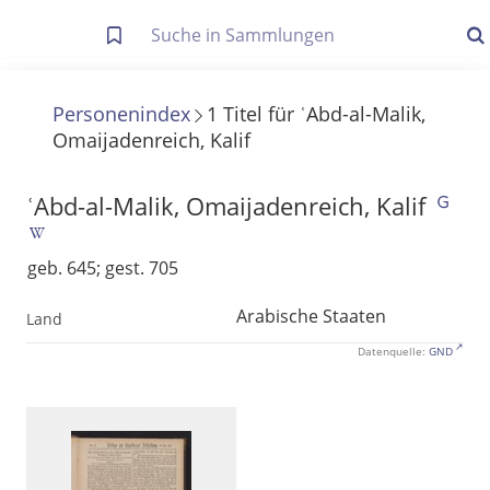
Letzte Trefferliste
Info zu Suchanfragen
Personenindex
1
Titel
für
ʿAbd-al-Malik,
Omaijadenreich, Kalif
Die letzte Trefferliste besteht aus Ihrer letzten Suche, samt
Filter- und Sucheinstellungen.
Suche in Metadaten
ʿAbd-al-Malik, Omaijadenreich, Kalif
Anzeigen
geb. 645; gest. 705
Zuletzt gesucht
Arabische Staaten
Land
Noch keine Suchworte
Datenquelle:
GND