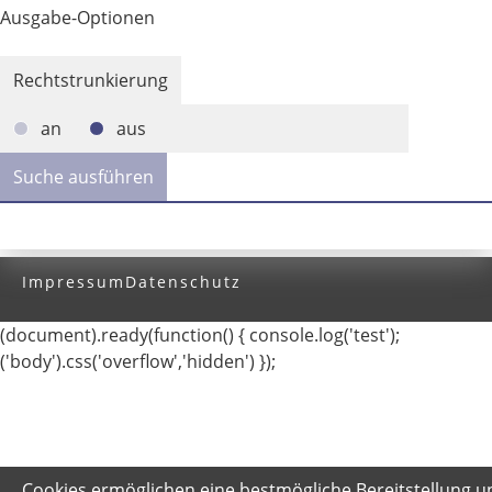
Ausgabe-Optionen
Rechtstrunkierung
an
aus
Impressum
Datenschutz
(document).ready(function() { console.log('test');
('body').css('overflow','hidden') });
Cookies ermöglichen eine bestmögliche Bereitstellung u