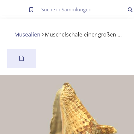
Letzte Trefferliste
Info zu Suchanfragen
Musealien
Muschelschale einer großen Meeresschnecke
Die letzte Trefferliste besteht aus Ihrer letzten Suche, samt
Filter- und Sucheinstellungen.
Suche in Metadaten
Anzeigen
Zuletzt gesucht
Noch keine Suchworte