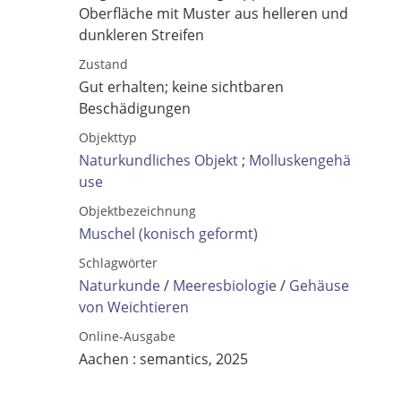
Oberfläche mit Muster aus helleren und
dunkleren Streifen
Zustand
Gut erhalten; keine sichtbaren
Beschädigungen
Objekttyp
Naturkundliches Objekt
;
Molluskengehä
use
Objektbezeichnung
Muschel (konisch geformt)
Schlagwörter
Volltext und Inhaltsverzeichnis
Naturkunde
/
Meeresbiologie
/
Gehäuse
von Weichtieren
Suchbegriff
Online-Ausgabe
Aachen : semantics, 2025