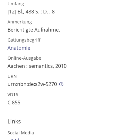
Umfang
Ausgabe-Optionen
[12] Bl., 488 S.
;
D.
;
8
Anmerkung
Rechtstrunkierung
Berichtigte Aufnahme.
an
aus
Gattungsbegriff
Anatomie
Online-Ausgabe
Aachen : semantics, 2010
URN
urn:nbn:de:s2w-5270
VD16
C 855
Links
Social Media