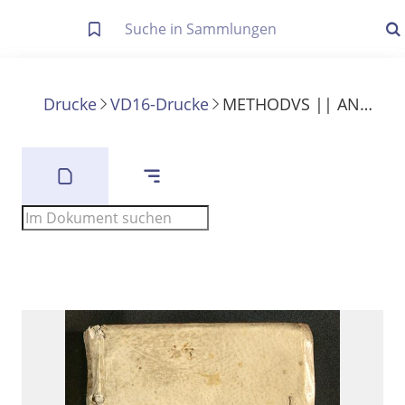
Letzte Trefferliste
Info zu Suchanfragen
Drucke
VD16-Drucke
METHODVS || ANATOMICA:|| Siue,|| ARS CONSECANDI,|| HIERONYMI CAPIVACCEI || PATAVINI;|| ... Cum Praefatione de Anatomię Laudibus & Editionis Occa-||sione, TEVCRII ANNAEI PRIVATI ... ||
Die letzte Trefferliste besteht aus Ihrer letzten Suche, samt
Filter- und Sucheinstellungen.
Suche in Metadaten
Anzeigen
Zuletzt gesucht
Noch keine Suchworte