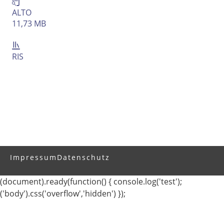
ALTO
11,73 MB
RIS
Impressum
Datenschutz
(document).ready(function() { console.log('test');
('body').css('overflow','hidden') });