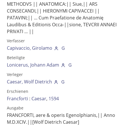
METHODVS || ANATOMICA:|| Siue,|| ARS
CONSECANDI,|| HIERONYMI CAPIVACCEI ||
PATAVINI;|| ... Cum Praefatione de Anatomię
Laudibus & Editionis Occa-||sione, TEVCRII ANNAEI
PRIVATI ... ||
Verfasser
Capivaccio, Girolamo
Beteiligte
Lonicerus, Johann Adam
Verleger
Caesar, Wolf Dietrich
Volltext und Inhaltsverzeichnis
Erschienen
Francforti
:
Caesar
,
1594
Suchbegriff
Ausgabe
FRANCFORTI, aere & operis Egenolphianis,|| Anno
M.D.XCIV.||[Wolf Dietrich Caesar]