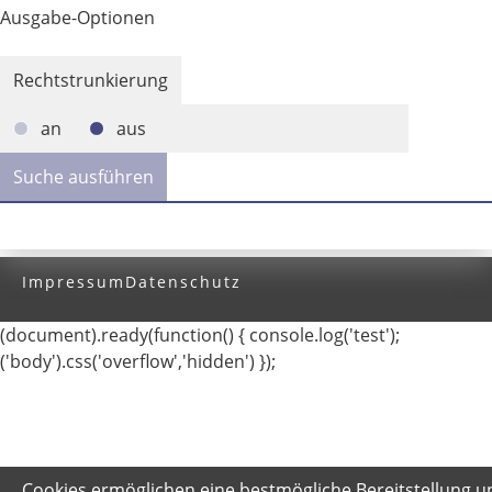
Ausgabe-Optionen
Rechtstrunkierung
an
aus
Impressum
Datenschutz
(document).ready(function() { console.log('test');
('body').css('overflow','hidden') });
Cookies ermöglichen eine bestmögliche Bereitstellung u