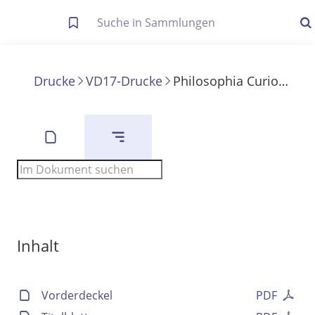
Letzte Trefferliste
Info zu Suchanfragen
Drucke
VD17-Drucke
Philosophia Curiosa, Quae Pro Oblectandis Animis Viam pandit, ad Novam, sive Novo-veterem Rerum naturalium Disquisitionem, atque ex realibus Principiis, realem omnium Cognitionem parere conatur
Die letzte Trefferliste besteht aus Ihrer letzten Suche, samt
Filter- und Sucheinstellungen.
Suche in Metadaten
Anzeigen
Zuletzt gesucht
Noch keine Suchworte
Inhalt
Vorderdeckel
PDF