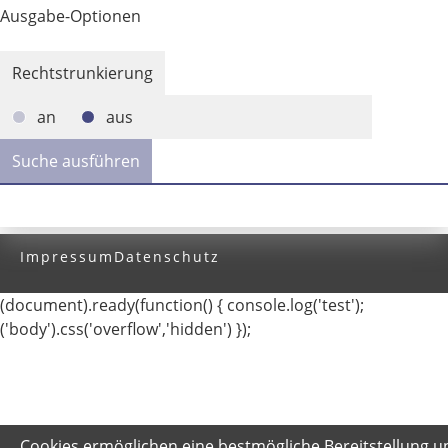
Ausgabe-Optionen
Rechtstrunkierung
an
aus
Impressum
Datenschutz
(document).ready(function() { console.log('test');
('body').css('overflow','hidden') });
Cookies ermöglichen eine bestmögliche Bereitstellung u