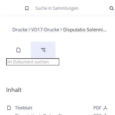
Letzte Trefferliste
Info zu Suchanfragen
Drucke
VD17-Drucke
Disputatio Solennis De Iure Circa Frumentum
Die letzte Trefferliste besteht aus Ihrer letzten Suche, samt
Filter- und Sucheinstellungen.
Suche in Metadaten
Anzeigen
Zuletzt gesucht
Noch keine Suchworte
Inhalt
Titelblatt
PDF