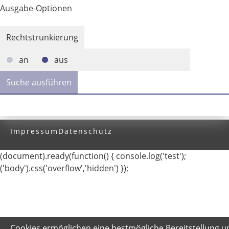
Ausgabe-Optionen
Rechtstrunkierung
an
aus
Impressum
Datenschutz
(document).ready(function() { console.log('test');
('body').css('overflow','hidden') });
Cookies ermöglichen eine bestmögliche Bereitstellung u