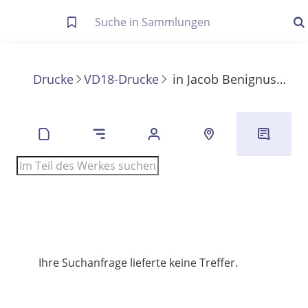
Letzte Trefferliste
Info zu Suchanfragen
Drucke
VD18-Drucke
in
Jacob Benignus Bossuet, Bischofs von Meaux, Einleitung in die allgemeine Geschichte der Welt
Die letzte Trefferliste besteht aus Ihrer letzten Suche, samt
Filter- und Sucheinstellungen.
Suche in Metadaten
Anzeigen
Zuletzt gesucht
Noch keine Suchworte
Ihre Suchanfrage lieferte keine Treffer.