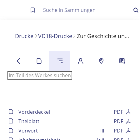
Letzte Trefferliste
Info zu Suchanfragen
Drucke
VD18-Drucke
Zur Geschichte und Litteratur
Die letzte Trefferliste besteht aus Ihrer letzten Suche, samt
Filter- und Sucheinstellungen.
Suche in Metadaten
Anzeigen
Zuletzt gesucht
Noch keine Suchworte
Vorderdeckel
PDF
Titelblatt
PDF
Vorwort
III
PDF