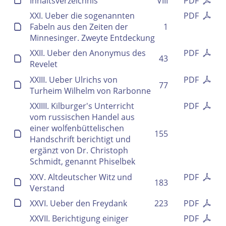
Inhaltsverzeichnis
VIII
PDF
XXI. Ueber die sogenannten
PDF
Fabeln aus den Zeiten der
1
Minnesinger. Zweyte Entdeckung
XXII. Ueber den Anonymus des
PDF
43
Revelet
XXIII. Ueber Ulrichs von
PDF
77
Turheim Wilhelm von Rarbonne
XXIIII. Kilburger's Unterricht
PDF
vom russischen Handel aus
einer wolfenbüttelischen
155
Handschrift berichtigt und
ergänzt von Dr. Christoph
Schmidt, genannt Phiselbek
XXV. Altdeutscher Witz und
PDF
183
Verstand
XXVI. Ueber den Freydank
223
PDF
XXVII. Berichtigung einiger
PDF