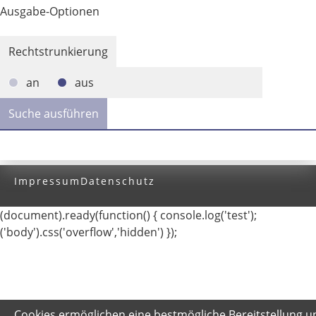
Ausgabe-Optionen
Rechtstrunkierung
an
aus
Impressum
Datenschutz
(document).ready(function() { console.log('test');
('body').css('overflow','hidden') });
Cookies ermöglichen eine bestmögliche Bereitstellung u