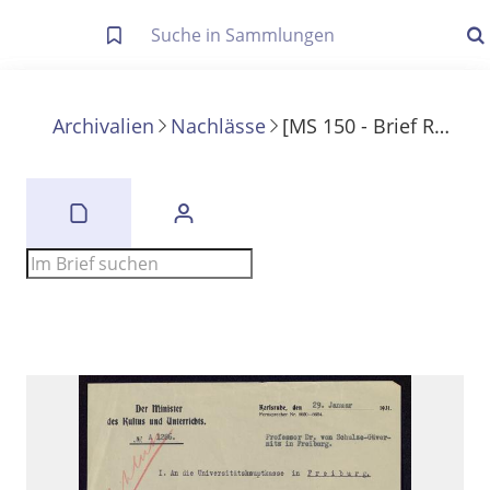
Letzte Trefferliste
Info zu Suchanfragen
Archivalien
Nachlässe
[MS 150 - Brief Remmeles an Schulze-Gävernitz]
Die letzte Trefferliste besteht aus Ihrer letzten Suche, samt
Filter- und Sucheinstellungen.
Suche in Metadaten
Anzeigen
Zuletzt gesucht
Noch keine Suchworte