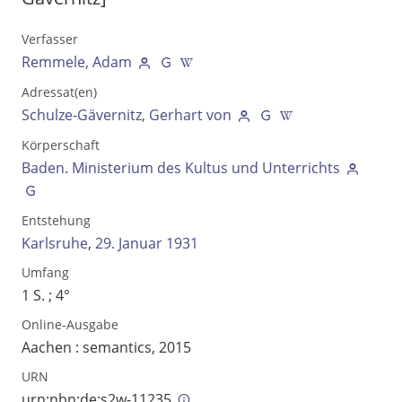
Verfasser
Remmele, Adam
Adressat(en)
Schulze-Gävernitz, Gerhart von
Körperschaft
Baden. Ministerium des Kultus und Unterrichts
Entstehung
Karlsruhe
,
29. Januar 1931
Volltext und Inhaltsverzeichnis
Umfang
1 S. ; 4°
Suchbegriff
Online-Ausgabe
Aachen : semantics, 2015
URN
urn:nbn:de:s2w-11235