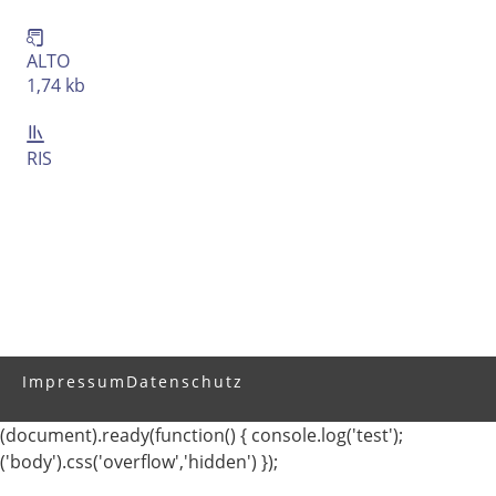
ALTO
1,74 kb
RIS
Impressum
Datenschutz
(document).ready(function() { console.log('test');
('body').css('overflow','hidden') });