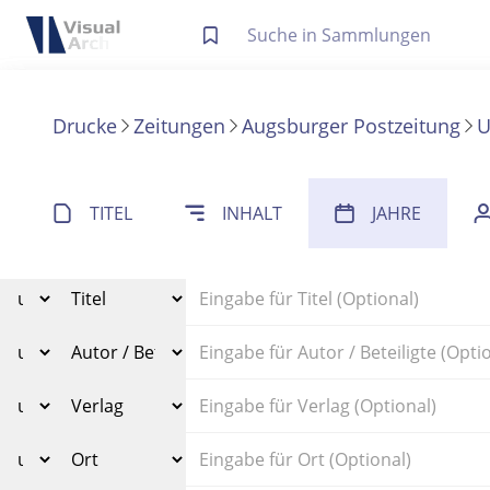
Letzte Trefferliste
Info zu Suchanfragen
Drucke
Zeitungen
Augsburger Postzeitung
U
Die letzte Trefferliste besteht aus Ihrer letzten Suche, samt
Suche in Metadaten
Anzeigen
TITEL
INHALT
JAHRE
Zuletzt gesucht
Noch keine Suchworte