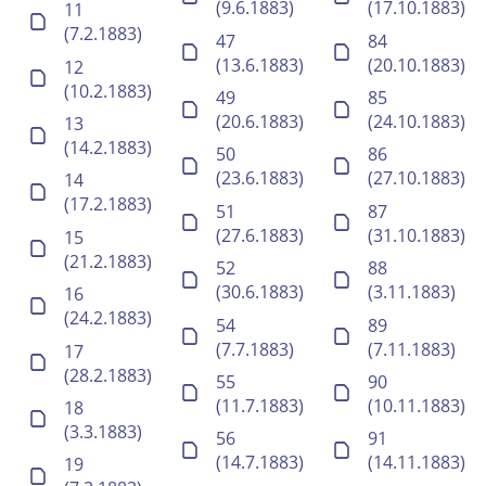
(9.6.1883)
(17.10.1883)
11
(7.2.1883)
47
84
(13.6.1883)
(20.10.1883)
12
(10.2.1883)
49
85
(20.6.1883)
(24.10.1883)
13
(14.2.1883)
50
86
(23.6.1883)
(27.10.1883)
14
(17.2.1883)
51
87
(27.6.1883)
(31.10.1883)
15
(21.2.1883)
52
88
(30.6.1883)
(3.11.1883)
16
(24.2.1883)
54
89
Volltext und Inhaltsverzeichnis
(7.7.1883)
(7.11.1883)
17
(28.2.1883)
55
90
Suchbegriff
(11.7.1883)
(10.11.1883)
18
(3.3.1883)
56
91
(14.7.1883)
(14.11.1883)
19