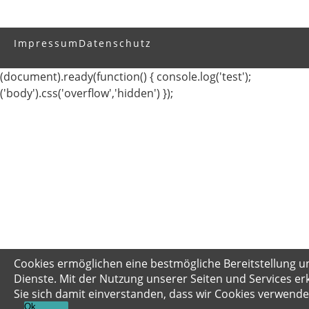
Impressum
Datenschutz
(document).ready(function() { console.log('test');
('body').css('overflow','hidden') });
Cookies ermöglichen eine bestmögliche Bereitstellung u
Dienste. Mit der Nutzung unserer Seiten und Services er
Sie sich damit einverstanden, dass wir Cookies verwende
Ok