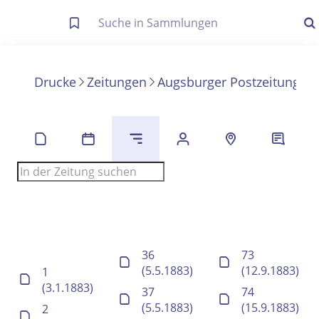
Letzte Trefferliste
Info zu Suchanfragen
Drucke
Zeitungen
Augsburger Postzeitung
U
Die letzte Trefferliste besteht aus Ihrer letzten Suche, samt
Filter- und Sucheinstellungen.
Suche in Metadaten
Anzeigen
Zuletzt gesucht
Noch keine Suchworte
36
73
(5.5.1883)
(12.9.1883)
1
(3.1.1883)
37
74
(5.5.1883)
(15.9.1883)
2