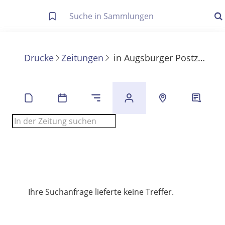
Letzte Trefferliste
Info zu Suchanfragen
Drucke
Zeitungen
in
Augsburger Postzeitung
Die letzte Trefferliste besteht aus Ihrer letzten Suche, samt
Filter- und Sucheinstellungen.
Suche in Metadaten
Anzeigen
Zuletzt gesucht
Noch keine Suchworte
Ihre Suchanfrage lieferte keine Treffer.