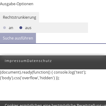
Ausgabe-Optionen
Rechtstrunkierung
an
aus
Impressum
Datenschutz
(document).ready(function() { console.log('test');
('body').css('overflow','hidden') });
Cookies ermöglichen eine bestmögliche Bereitstellung u