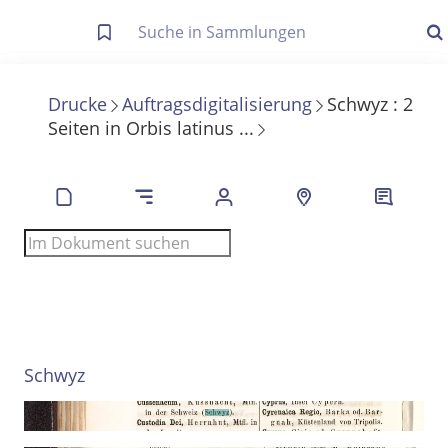
Letzte Trefferliste
Info zu Suchanfragen
Drucke
Auftragsdigitalisierung
Schwyz
:
2
Seiten
in
Orbis latinus ...
Die letzte Trefferliste besteht aus Ihrer letzten Suche, samt
Filter- und Sucheinstellungen.
Suche in Metadaten
Anzeigen
Zuletzt gesucht
Noch keine Suchworte
Schwyz