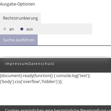
Ausgabe-Optionen
Rechtstrunkierung
an
aus
Impressum
Datenschutz
(document).ready(function() { console.log('test');
('body').css('overflow','hidden') });
Cookies ermöglichen eine bestmögliche Bereitstellung u