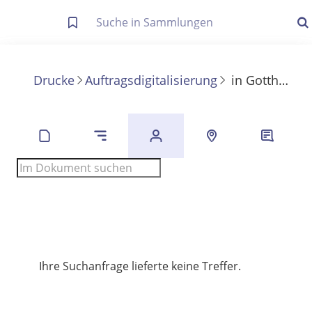
Letzte Trefferliste
Info zu Suchanfragen
Drucke
Auftragsdigitalisierung
in
Gotthold Ephraim Lessings Sämmtliche Schriften
Die letzte Trefferliste besteht aus Ihrer letzten Suche, samt
Filter- und Sucheinstellungen.
Suche in Metadaten
Anzeigen
Zuletzt gesucht
Noch keine Suchworte
Ihre Suchanfrage lieferte keine Treffer.