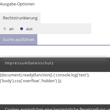
Ausgabe-Optionen
Rechtstrunkierung
an
aus
Impressum
Datenschutz
(document).ready(function() { console.log('test');
('body').css('overflow','hidden') });
Cookies ermöglichen eine bestmögliche Bereitstellung u