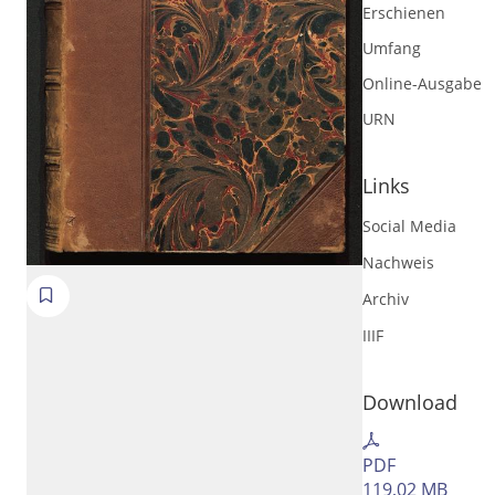
Erschienen
Umfang
Online-Ausgabe
URN
Links
Social Media
Nachweis
Archiv
Volltext und Inhaltsverzeichnis
IIIF
Suchbegriff
Download
Ausgabe-Optionen
PDF
119,02 MB