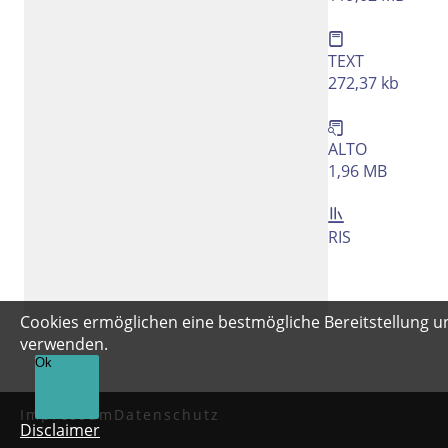
Rechtstrunkierung
an
aus
TEXT
272,37 kb
ALTO
1,96 MB
RIS
Cookies ermöglichen eine bestmögliche Bereitstellung un
verwenden.
Ok
Impressum
Datenschutz
Disclaimer