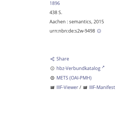
1896
438 S.
Aachen : semantics, 2015
urn:nbn:de:s2w-9498
Share
hbz-Verbundkatalog
METS (OAI-PMH)
IIIF-Viewer
/
IIIF-Manifest