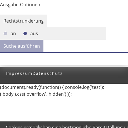
Ausgabe-Optionen
Rechtstrunkierung
an
aus
Impressum
Datenschutz
(document).ready(function() { console.log('test');
('body').css('overflow','hidden') });
Cookies ermöglichen eine bestmögliche Bereitstellung u