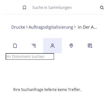
Letzte Trefferliste
Info zu Suchanfragen
Drucke
Auftragsdigitalisierung
in
Der Abschluss der deutschen Münzreform
Die letzte Trefferliste besteht aus Ihrer letzten Suche, samt
Filter- und Sucheinstellungen.
Suche in Metadaten
Anzeigen
Zuletzt gesucht
Noch keine Suchworte
Ihre Suchanfrage lieferte keine Treffer.