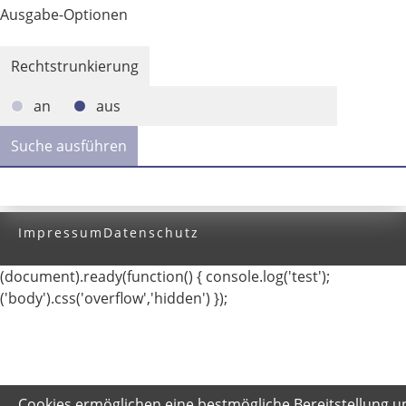
Ausgabe-Optionen
Rechtstrunkierung
an
aus
Impressum
Datenschutz
(document).ready(function() { console.log('test');
('body').css('overflow','hidden') });
Cookies ermöglichen eine bestmögliche Bereitstellung u