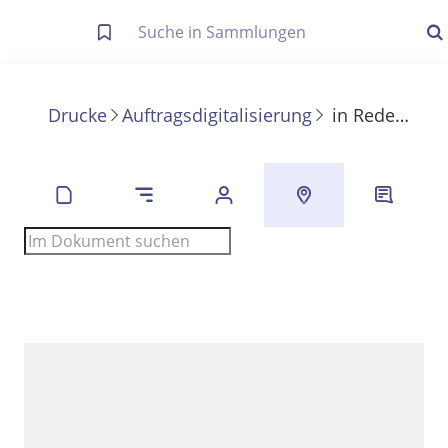
Letzte Trefferliste
Info zu Suchanfragen
Drucke
Auftragsdigitalisierung
in
Reden und Aufsätze aus dem Kriege
Die letzte Trefferliste besteht aus Ihrer letzten Suche, samt
Filter- und Sucheinstellungen.
Suche in Metadaten
Anzeigen
Zuletzt gesucht
Noch keine Suchworte