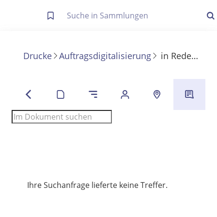
Letzte Trefferliste
Info zu Suchanfragen
Drucke
Auftragsdigitalisierung
in
Reden und Aufsätze aus dem Kriege
Die letzte Trefferliste besteht aus Ihrer letzten Suche, samt
Filter- und Sucheinstellungen.
Suche in Metadaten
Anzeigen
Zuletzt gesucht
Noch keine Suchworte
Ihre Suchanfrage lieferte keine Treffer.