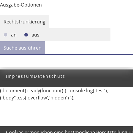
Ausgabe-Optionen
Rechtstrunkierung
an
aus
Impressum
Datenschutz
(document).ready(function() { console.log('test');
('body').css('overflow','hidden') });
Cookies ermöglichen eine bestmögliche Bereitstellung u