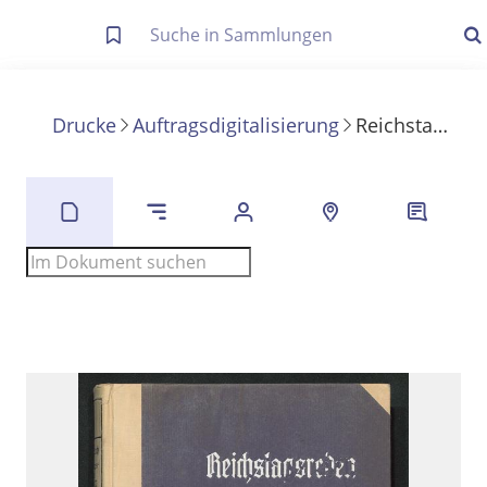
Letzte Trefferliste
Info zu Suchanfragen
Drucke
Auftragsdigitalisierung
Reichstagsreden 1920 - 1922
Die letzte Trefferliste besteht aus Ihrer letzten Suche, samt
Filter- und Sucheinstellungen.
Suche in Metadaten
Anzeigen
Zuletzt gesucht
Noch keine Suchworte