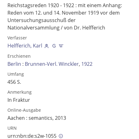
Reichstagsreden 1920 - 1922
:
mit einem Anhang:
Reden vom 12. und 14. November 1919 vor dem
Untersuchungsausschuß der
Nationalversammlung
/ von Dr. Helfferich
Verfasser
Helfferich, Karl
Erschienen
Berlin
:
Brunnen-Verl. Winckler
,
1922
Umfang
456 S.
Anmerkung
Volltext und Inhaltsverzeichnis
In Fraktur
Online-Ausgabe
Suchbegriff
Aachen : semantics, 2013
URN
urn:nbn:de:s2w-1055