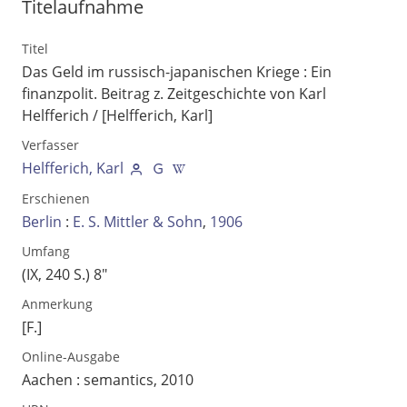
Titelaufnahme
Titel
Das Geld im russisch-japanischen Kriege
:
Ein
finanzpolit. Beitrag z. Zeitgeschichte von Karl
Helfferich
/ [Helfferich, Karl]
Verfasser
Helfferich, Karl
Erschienen
Berlin
:
E. S. Mittler & Sohn
,
1906
Umfang
Volltext und Inhaltsverzeichnis
(IX, 240 S.) 8"
Anmerkung
Suchbegriff
[F.]
Online-Ausgabe
Aachen : semantics, 2010