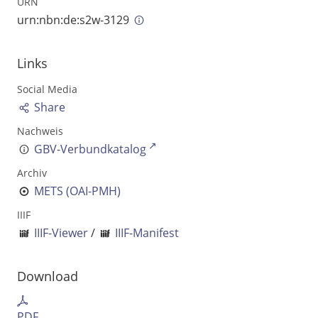
URN
Ausgabe-Optionen
urn:nbn:de:s2w-3129
Rechtstrunkierung
Links
an
aus
Social Media
Share
Nachweis
GBV-Verbundkatalog
Archiv
METS (OAI-PMH)
IIIF
IIIF-Viewer
/
IIIF-Manifest
Download
PDF