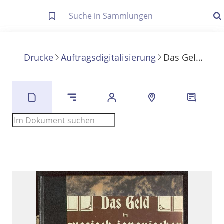
Letzte Trefferliste
Info zu Suchanfragen
Drucke
Auftragsdigitalisierung
Das Geld im russisch-japanischen Kriege
Die letzte Trefferliste besteht aus Ihrer letzten Suche, samt
Filter- und Sucheinstellungen.
Suche in Metadaten
Anzeigen
Zuletzt gesucht
Noch keine Suchworte