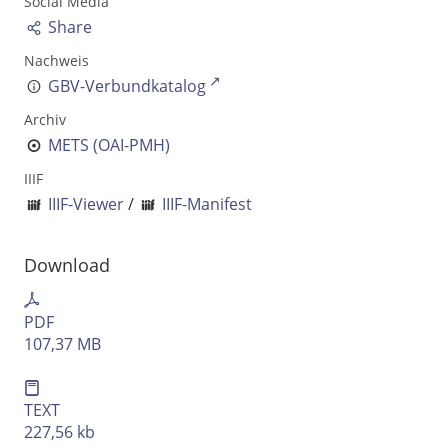
Social Media
Ausgabe-Optionen
Share
Nachweis
Rechtstrunkierung
GBV-Verbundkatalog
an
aus
Archiv
METS (OAI-PMH)
IIIF
IIIF-Viewer
/
IIIF-Manifest
Download
PDF
107,37 MB
TEXT
227,56 kb