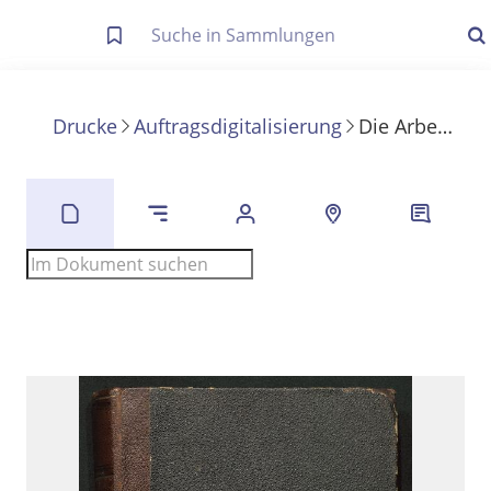
Letzte Trefferliste
Info zu Suchanfragen
Drucke
Auftragsdigitalisierung
Die Arbeiterfrage unter dem Gesichtspunkte des Vereinsrechtes
Die letzte Trefferliste besteht aus Ihrer letzten Suche, samt
Filter- und Sucheinstellungen.
Suche in Metadaten
Anzeigen
Zuletzt gesucht
Noch keine Suchworte