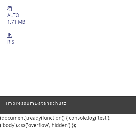
ALTO
1,71 MB
RIS
Impressum
Datenschutz
(document).ready(function() { console.log('test');
('body').css('overflow','hidden') });