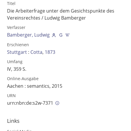
Titel
Die Arbeiterfrage unter dem Gesichtspunkte des
Vereinsrechtes
/ Ludwig Bamberger
Verfasser
Bamberger, Ludwig
Erschienen
Stuttgart
:
Cotta
,
1873
Umfang
IV, 359 S.
Online-Ausgabe
Aachen : semantics, 2015
Volltext und Inhaltsverzeichnis
URN
urn:nbn:de:s2w-7371
Suchbegriff
Links