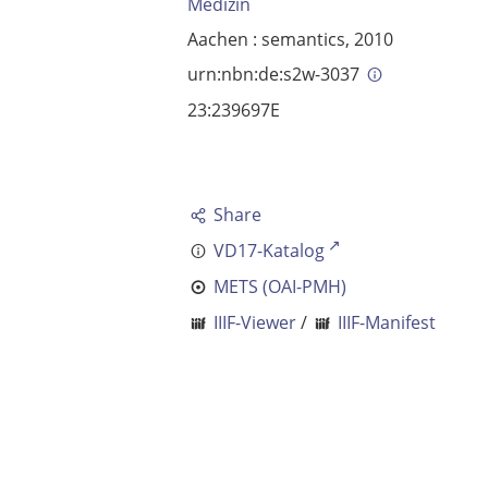
Medizin
Aachen : semantics, 2010
urn:nbn:de:s2w-3037
23:239697E
Share
VD17-Katalog
METS (OAI-PMH)
IIIF-Viewer
/
IIIF-Manifest