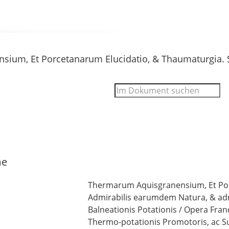
 Filter- und Sucheinstellungen.
me
Thermarum Aquisgranensium, Et Por
Admirabilis earumdem Natura, & adm
Balneationis Potationis
/ Opera Franci
Thermo-potationis Promotoris, ac S