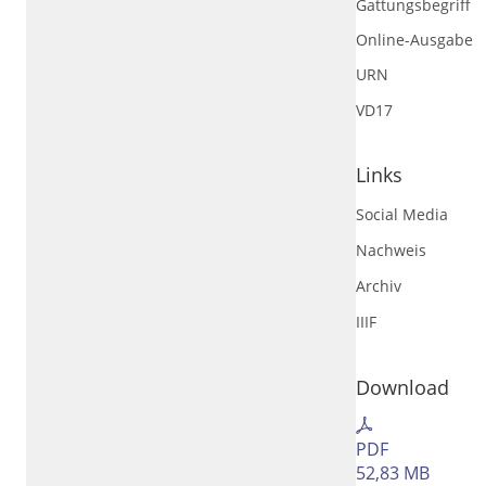
Gattungsbegriff
Rechtstrunkierung
an
aus
Online-Ausgabe
URN
VD17
Links
Social Media
Nachweis
Archiv
IIIF
Download
PDF
52,83 MB