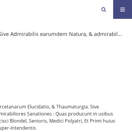
Thermarum Aquisgranensium, Et Porcetanarum Elucidatio, & Thaumaturgia. Sive Admirabilis earumdem Natura, & admirabiliores Sanationes
cetanarum Elucidatio, & Thaumaturgia. Sive
irabiliores Sanationes
:
Quas producunt in usibus
sci Blondel, Senioris, Medici Polyatri, Et Primi huius
uper-Intendentis