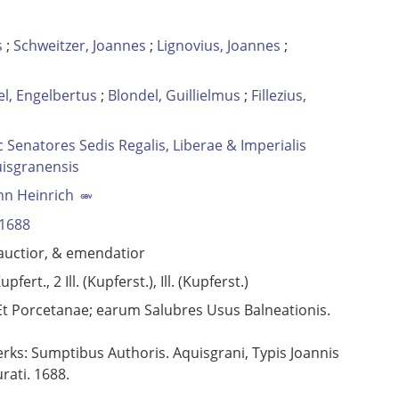
s
;
Schweitzer, Joannes
;
Lignovius, Joannes
;
l, Engelbertus
;
Blondel, Guillielmus
;
Fillezius,
c Senatores Sedis Regalis, Liberae & Imperialis
uisgranensis
nn Heinrich
1688
s auctior, & emendatior
upfert., 2 Ill. (Kupferst.), Ill. (Kupferst.)
Et Porcetanae; earum Salubres Usus Balneationis.
ks: Sumptibus Authoris. Aquisgrani, Typis Joannis
rati. 1688.