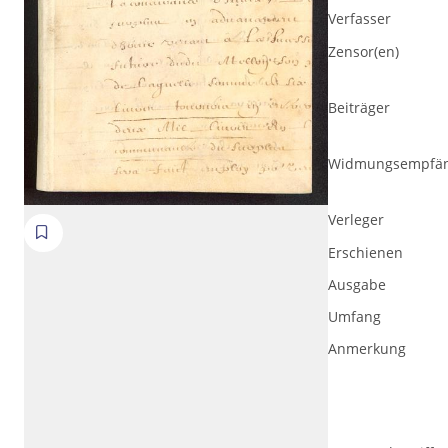
Verfasser
Zensor(en)
Beiträger
Widmungsempfä
Verleger
Erschienen
Volltext und Inhaltsverzeichnis
Ausgabe
Umfang
Suchbegriff
Anmerkung
Ausgabe-Optionen