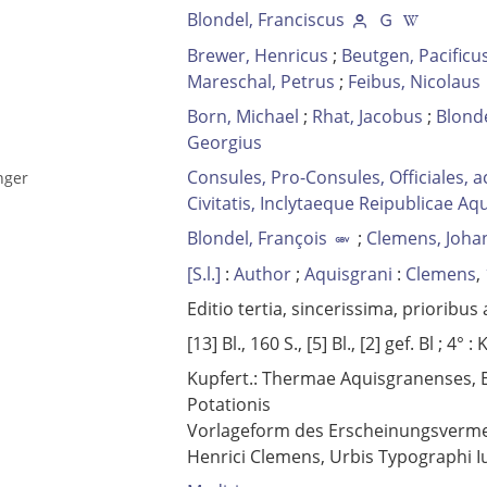
Blondel, Franciscus
Brewer, Henricus
;
Beutgen, Pacificu
Mareschal, Petrus
;
Feibus, Nicolaus
Born, Michael
;
Rhat, Jacobus
;
Blonde
Georgius
Consules, Pro-Consules, Officiales, a
nger
Civitatis, Inclytaeque Reipublicae Aq
Blondel, François
;
Clemens, Joha
[S.l.]
:
Author
;
Aquisgrani
:
Clemens
,
Editio tertia, sincerissima, prioribu
[13] Bl., 160 S., [5] Bl., [2] gef. Bl ; 4°
: K
Kupfert.: Thermae Aquisgranenses, 
Potationis
Vorlageform des Erscheinungsvermer
Henrici Clemens, Urbis Typographi Iu