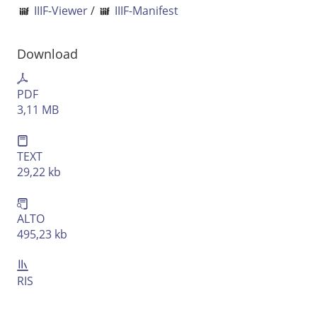
IIIF-Viewer
/
IIIF-Manifest
Ausgabe-Optionen
Rechtstrunkierung
Download
an
aus
PDF
3,11 MB
TEXT
29,22 kb
ALTO
495,23 kb
RIS