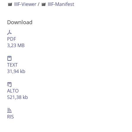
IIIF-Viewer
/
IIIF-Manifest
Ausgabe-Optionen
Rechtstrunkierung
Download
an
aus
PDF
3,23 MB
TEXT
31,94 kb
ALTO
521,38 kb
RIS