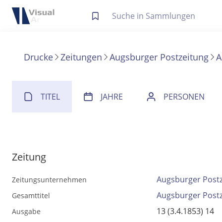
Letzte Trefferliste
Info zu Suchanfragen
Drucke
Zeitungen
Augsburger Postzeitung
A
Die letzte Trefferliste besteht aus Ihrer letzten Suche, samt
Suche in Metadaten
Anzeigen
TITEL
JAHRE
PERSONEN
Zuletzt gesucht
Noch keine Suchworte
Zeitung
Augsburger Post
Zeitungsunternehmen
Augsburger Post
Gesamttitel
13 (3.4.1853) 14
Ausgabe