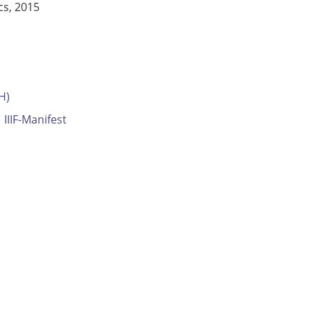
cs, 2015
H)
IIIF-Manifest