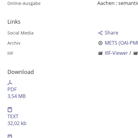
Aachen : semanti
Online-Ausgabe
Links
Share
Social Media
METS (OAI-PM
Archiv
IIIF-Viewer
/
IIIF
Download
Volltext und Inhaltsverzeichnis
PDF
3,54 MB
Suchbegriff
TEXT
Ausgabe-Optionen
32,02 kb