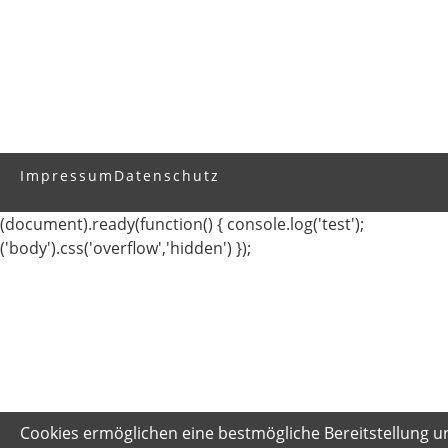
Impressum
Datenschutz
(document).ready(function() { console.log('test');
('body').css('overflow','hidden') });
Cookies ermöglichen eine bestmögliche Bereitstellung u