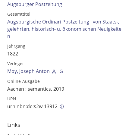
Augsburger Postzeitung
Gesamttitel
Augsburgische Ordinari Postzeitung : von Staats-,
gelehrten, historisch- u. ökonomischen Neuigkeite
n
Jahrgang
1822
Verleger
Moy, Joseph Anton
Online-Ausgabe
Aachen : semantics, 2019
Volltext und Inhaltsverzeichnis
URN
urn:nbn:de:s2w-13912
Suchbegriff
Links