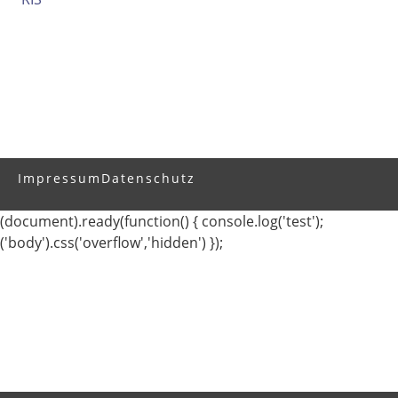
Impressum
Datenschutz
(document).ready(function() { console.log('test');
('body').css('overflow','hidden') });