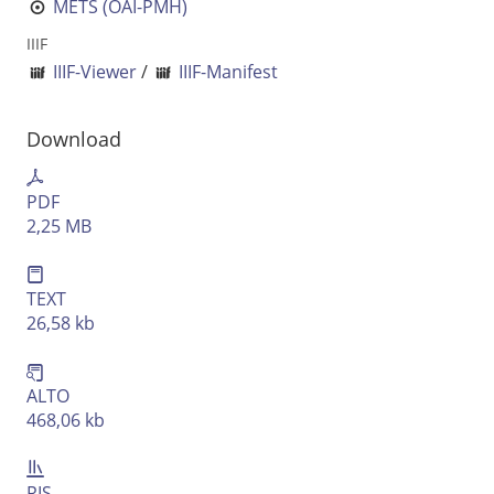
METS (OAI-PMH)
Ausgabe-Optionen
IIIF
IIIF-Viewer
/
IIIF-Manifest
Rechtstrunkierung
an
aus
Download
PDF
2,25 MB
TEXT
26,58 kb
ALTO
468,06 kb
RIS