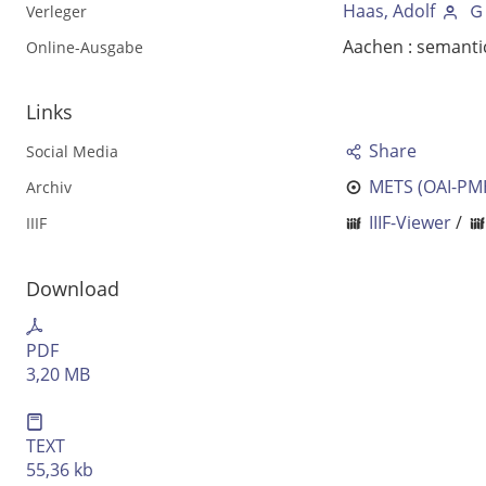
Haas, Adolf
Verleger
Aachen : semanti
Online-Ausgabe
Links
Share
Social Media
METS (OAI-PM
Archiv
IIIF-Viewer
/
IIIF
Download
Volltext und Inhaltsverzeichnis
PDF
Suchbegriff
3,20 MB
Ausgabe-Optionen
TEXT
55,36 kb