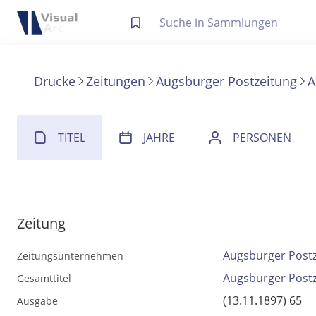
Letzte Trefferliste
Info zu Suchanfragen
Drucke
Zeitungen
Augsburger Postzeitung
A
Die letzte Trefferliste besteht aus Ihrer letzten Suche, samt
Suche in Metadaten
Anzeigen
TITEL
JAHRE
PERSONEN
Zuletzt gesucht
Noch keine Suchworte
Zeitung
Augsburger Post
Zeitungsunternehmen
Augsburger Post
Gesamttitel
(13.11.1897) 65
Ausgabe