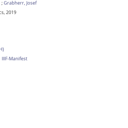
;
Grabherr, Josef
cs, 2019
H)
IIIF-Manifest