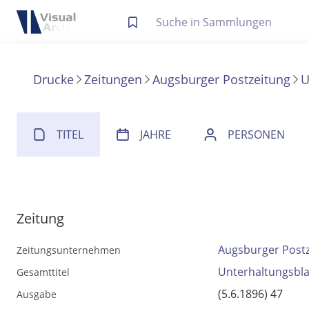
Letzte Trefferliste
Info zu Suchanfragen
Drucke
Zeitungen
Augsburger Postzeitung
U
Die letzte Trefferliste besteht aus Ihrer letzten Suche, samt
Suche in Metadaten
Anzeigen
TITEL
JAHRE
PERSONEN
Zuletzt gesucht
Noch keine Suchworte
Zeitung
Augsburger Post
Zeitungsunternehmen
Unterhaltungsbla
Gesamttitel
(5.6.1896) 47
Ausgabe