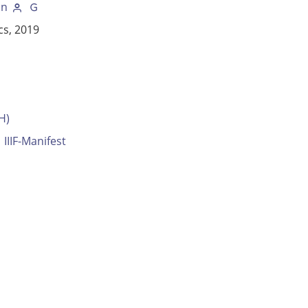
an
cs, 2019
H)
IIIF-Manifest