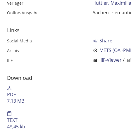
Huttler, Maximili
Verleger
Aachen : semanti
Online-Ausgabe
Links
Share
Social Media
METS (OAI-PM
Archiv
IIIF-Viewer
/
IIIF
Download
Volltext und Inhaltsverzeichnis
PDF
Suchbegriff
7,13 MB
Ausgabe-Optionen
TEXT
48,45 kb