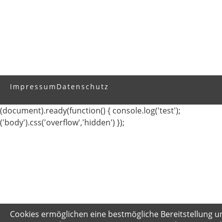
Impressum
Datenschutz
(document).ready(function() { console.log('test');
('body').css('overflow','hidden') });
Cookies ermöglichen eine bestmögliche Bereitstellung u