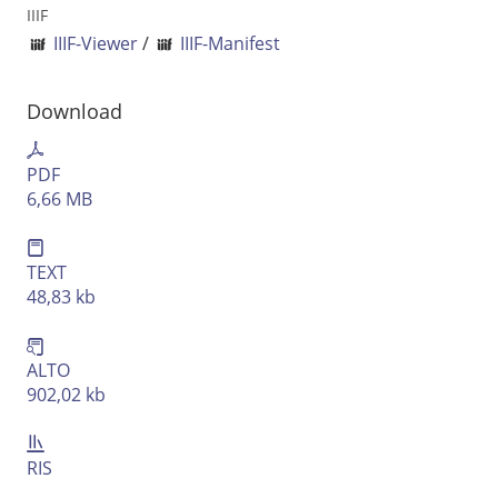
IIIF
Ausgabe-Optionen
IIIF-Viewer
/
IIIF-Manifest
Rechtstrunkierung
Download
an
aus
PDF
6,66 MB
TEXT
48,83 kb
ALTO
902,02 kb
RIS