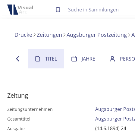
Letzte Trefferliste
Info zu Suchanfragen
Drucke
Zeitungen
Augsburger Postzeitung
A
Die letzte Trefferliste besteht aus Ihrer letzten Suche, samt
Suche in Metadaten
Anzeigen
TITEL
JAHRE
PERS
Zuletzt gesucht
Noch keine Suchworte
Zeitung
Augsburger Post
Zeitungsunternehmen
Augsburger Post
Gesamttitel
(14.6.1894) 24
Ausgabe