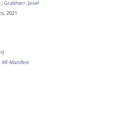
;
Grabherr, Josef
cs, 2021
H)
IIIF-Manifest