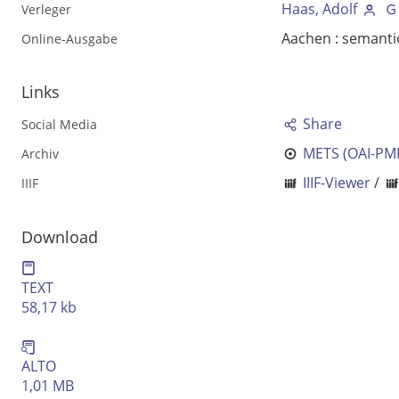
Haas, Adolf
Verleger
Aachen : semanti
Online-Ausgabe
Links
Share
Social Media
METS (OAI-PM
Archiv
IIIF-Viewer
/
IIIF
Download
Volltext und Inhaltsverzeichnis
TEXT
Suchbegriff
58,17 kb
Ausgabe-Optionen
ALTO
1,01 MB