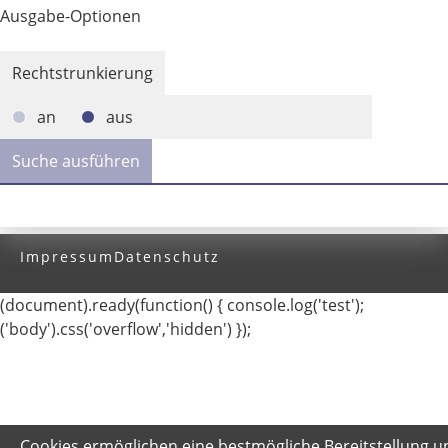
Ausgabe-Optionen
Rechtstrunkierung
an
aus
Impressum
Datenschutz
(document).ready(function() { console.log('test');
('body').css('overflow','hidden') });
Cookies ermöglichen eine bestmögliche Bereitstellung u