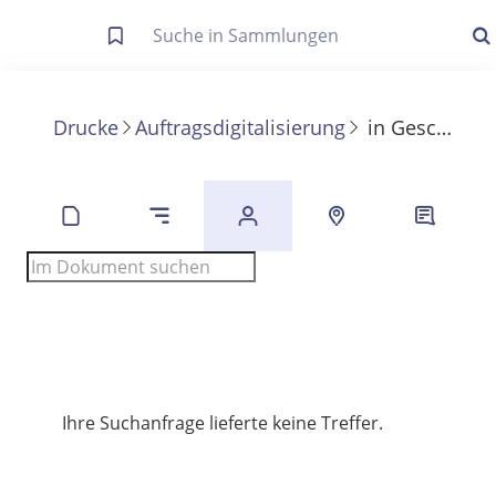
Letzte Trefferliste
Info zu Suchanfragen
Drucke
Auftragsdigitalisierung
in
Geschichte des deutschen Buchhandels vom Beginn der Fremdherrschaft bis zur Reform des Börsenvereins im neuen Deutschen Reiche
Die letzte Trefferliste besteht aus Ihrer letzten Suche, samt
Filter- und Sucheinstellungen.
Suche in Metadaten
Anzeigen
Zuletzt gesucht
Noch keine Suchworte
Ihre Suchanfrage lieferte keine Treffer.