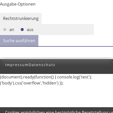
Ausgabe-Optionen
Rechtstrunkierung
an
aus
Impressum
Datenschutz
(document).ready(function() { console.log('test');
('body').css('overflow','hidden') });
Cookies ermöglichen eine bestmögliche Bereitstellung u