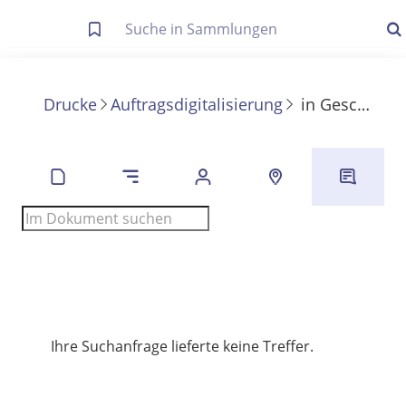
Letzte Trefferliste
Info zu Suchanfragen
Drucke
Auftragsdigitalisierung
in
Geschichte des deutschen Buchhandels vom Beginn der Fremdherrschaft bis zur Reform des Börsenvereins im neuen Deutschen Reiche
Die letzte Trefferliste besteht aus Ihrer letzten Suche, samt
Filter- und Sucheinstellungen.
Suche in Metadaten
Anzeigen
Zuletzt gesucht
Noch keine Suchworte
Ihre Suchanfrage lieferte keine Treffer.