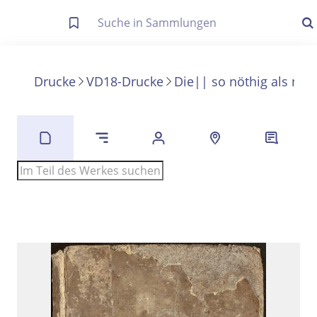
Letzte Trefferliste
Info zu Suchanfragen
Drucke
VD18-Drucke
Die|| so nöthig als nüt
Die letzte Trefferliste besteht aus Ihrer letzten Suche, samt
Filter- und Sucheinstellungen.
Suche in Metadaten
Anzeigen
Zuletzt gesucht
Noch keine Suchworte