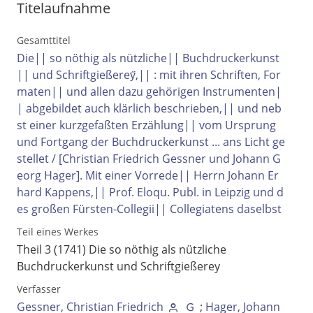
Titelaufnahme
Gesamttitel
Die|| so nöthig als nützliche|| Buchdruckerkunst
|| und Schriftgießerey̋,|| : mit ihren Schriften, For
maten|| und allen dazu gehörigen Instrumenten|
| abgebildet auch klärlich beschrieben,|| und neb
st einer kurzgefaßten Erzählung|| vom Ursprung
und Fortgang der Buchdruckerkunst ... ans Licht ge
stellet / [Christian Friedrich Gessner und Johann G
eorg Hager]. Mit einer Vorrede|| Herrn Johann Er
hard Kappens,|| Prof. Eloqu. Publ. in Leipzig und d
es großen Fürsten-Collegii|| Collegiatens daselbst
Volltext und Inhaltsverzeichnis
Teil eines Werkes
Theil 3 (1741)
Die so nöthig als nützliche
Suchbegriff
Buchdruckerkunst und Schriftgießerey
Verfasser
Gessner, Christian Friedrich
;
Hager, Johann