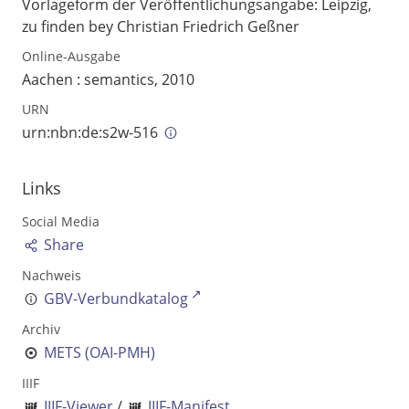
Vorlageform der Veröffentlichungsangabe: Leipzig,
zu finden bey Christian Friedrich Geßner
Online-Ausgabe
Aachen : semantics, 2010
URN
urn:nbn:de:s2w-516
Links
Social Media
Share
Nachweis
GBV-Verbundkatalog
Archiv
METS (OAI-PMH)
IIIF
IIIF-Viewer
/
IIIF-Manifest