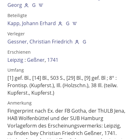
Ausgabe-Optionen
Georg
Beteiligte
Rechtstrunkierung
Kapp, Johann Erhard
Verleger
an
aus
Gessner, Christian Friedrich
Erschienen
Leipzig
:
Geßner
,
1741
Umfang
[1] gef. Bl., [14] Bl., 503 S., [29] Bl., [9] gef. Bl ; 8°
:
Frontisp. (Kupferst.), Ill. (Holzschn.), 38 Ill. (teilw.
Kupferst., Kupferst.)
Anmerkung
Fingerprint nach Ex. der FB Gotha, der ThULB Jena,
HAB Wolfenbüttel und der SUB Hamburg
Vorlageform des Erscheinungsvermerks: Leipzig,
zu finden bey Christian Friedrich Geßner, 1741.