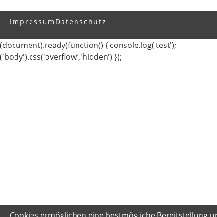
Impressum
Datenschutz
(document).ready(function() { console.log('test');
('body').css('overflow','hidden') });
Cookies ermöglichen eine bestmögliche Bereitstellung u