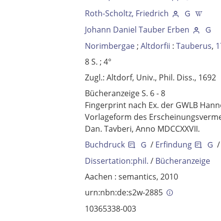
Roth-Scholtz, Friedrich
Johann Daniel Tauber Erben
Norimbergae
;
Altdorfii
:
Tauberus
,
1
8 S. ; 4°
Zugl.: Altdorf, Univ., Phil. Diss., 1692
Bücheranzeige S. 6 - 8
Fingerprint nach Ex. der GWLB Hann
Vorlageform des Erscheinungsvermer
Dan. Tavberi, Anno MDCCXXVII.
Buchdruck
/
Erfindung
/
Dissertation:phil.
/
Bücheranzeige
Aachen : semantics, 2010
urn:nbn:de:s2w-2885
10365338-003