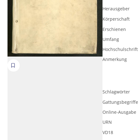
Herausgeber
Körperschaft
Erschienen
Umfang
Hochschulschrift
Anmerkung
Volltext und Inhaltsverzeichnis
Schlagwörter
Gattungsbegriffe
Suchbegriff
Online-Ausgabe
URN
Ausgabe-Optionen
VD18