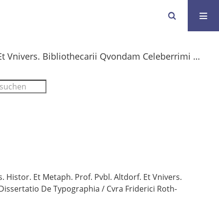
Danielis Gvil. Molleri Com. Palat. Caes. Histor. Et Metaph. Prof. Pvbl. Altdorf. Et Vnivers. Bibliothecarii Qvondam Celeberrimi Dissertatio De Typographia
. Histor. Et Metaph. Prof. Pvbl. Altdorf. Et Vnivers.
Dissertatio De Typographia
/ Cvra Friderici Roth-