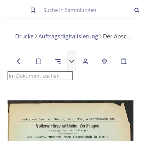
Letzte Trefferliste
Info zu Suchanfragen
Drucke
Auftragsdigitalisierung
Der Abschluss der deutschen Münzreform
Die letzte Trefferliste besteht aus Ihrer letzten Suche, samt
Filter- und Sucheinstellungen.
Suche in Metadaten
Anzeigen
Zuletzt gesucht
Noch keine Suchworte