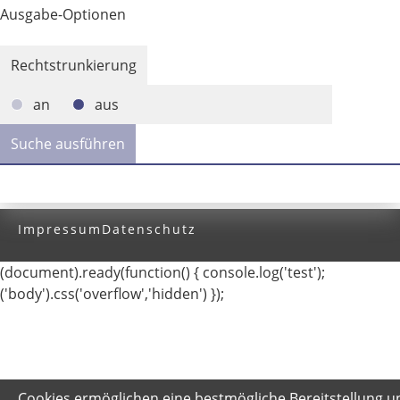
Ausgabe-Optionen
Rechtstrunkierung
an
aus
Impressum
Datenschutz
(document).ready(function() { console.log('test');
('body').css('overflow','hidden') });
Cookies ermöglichen eine bestmögliche Bereitstellung u